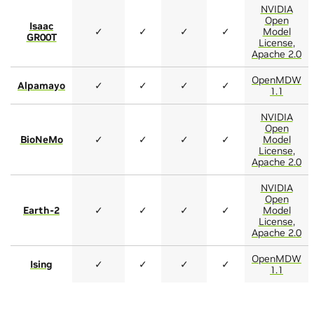
NVIDIA
Open
Isaac
✓
✓
✓
✓
Model
GR00T
License
,
Apache 2.0
OpenMDW
Alpamayo
✓
✓
✓
✓
1.1
NVIDIA
Open
BioNeMo
✓
✓
✓
✓
Model
License
,
Apache 2.0
NVIDIA
Open
Earth-2
✓
✓
✓
✓
Model
License
,
Apache 2.0
OpenMDW
Ising
✓
✓
✓
✓
1.1