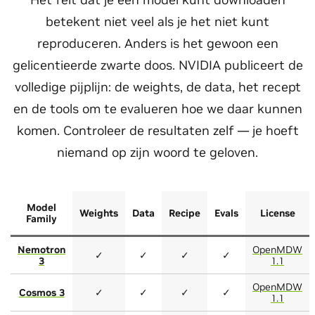
betekent niet veel als je het niet kunt
reproduceren. Anders is het gewoon een
gelicentieerde zwarte doos. NVIDIA publiceert de
volledige pijplijn: de weights, de data, het recept
en de tools om te evalueren hoe we daar kunnen
komen. Controleer de resultaten zelf — je hoeft
niemand op zijn woord te geloven.
Model
Weights
Data
Recipe
Evals
License
Family
Nemotron
OpenMDW
✓
✓
✓
✓
3
1.1
OpenMDW
Cosmos 3
✓
✓
✓
✓
1.1