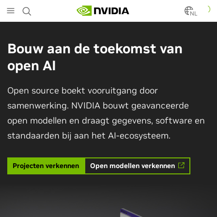
Skip
to
NL
main
content
Bouw aan de toekomst van
open AI
Open source boekt vooruitgang door
samenwerking. NVIDIA bouwt geavanceerde
open modellen en draagt gegevens, software en
standaarden bij aan het AI-ecosysteem.
Projecten verkennen
Open modellen verkennen