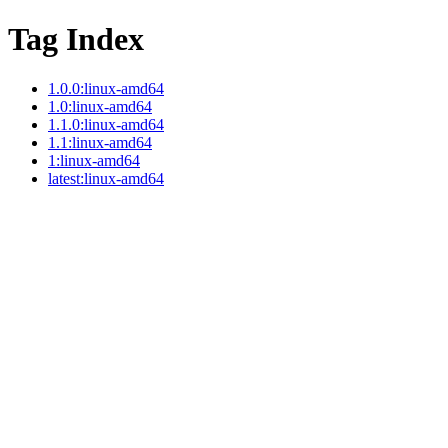
Tag Index
1.0.0:linux-amd64
1.0:linux-amd64
1.1.0:linux-amd64
1.1:linux-amd64
1:linux-amd64
latest:linux-amd64