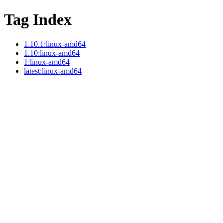
Tag Index
1.10.1:linux-amd64
1.10:linux-amd64
1:linux-amd64
latest:linux-amd64