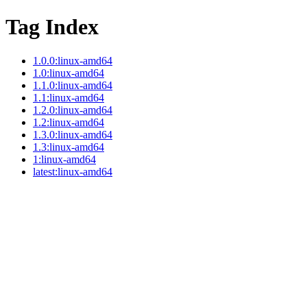
Tag Index
1.0.0:linux-amd64
1.0:linux-amd64
1.1.0:linux-amd64
1.1:linux-amd64
1.2.0:linux-amd64
1.2:linux-amd64
1.3.0:linux-amd64
1.3:linux-amd64
1:linux-amd64
latest:linux-amd64