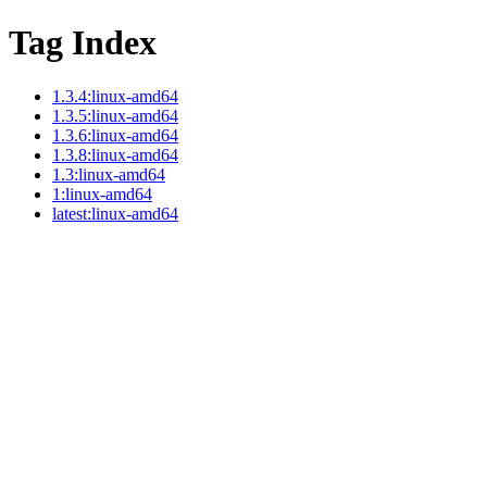
Tag Index
1.3.4:linux-amd64
1.3.5:linux-amd64
1.3.6:linux-amd64
1.3.8:linux-amd64
1.3:linux-amd64
1:linux-amd64
latest:linux-amd64