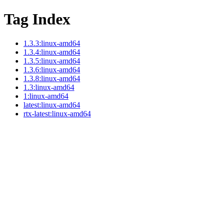
Tag Index
1.3.3:linux-amd64
1.3.4:linux-amd64
1.3.5:linux-amd64
1.3.6:linux-amd64
1.3.8:linux-amd64
1.3:linux-amd64
1:linux-amd64
latest:linux-amd64
rtx-latest:linux-amd64