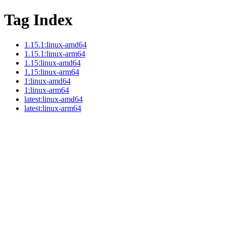
Tag Index
1.15.1:linux-amd64
1.15.1:linux-arm64
1.15:linux-amd64
1.15:linux-arm64
1:linux-amd64
1:linux-arm64
latest:linux-amd64
latest:linux-arm64