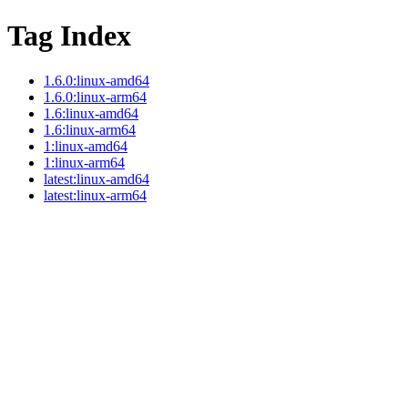
Tag Index
1.6.0:linux-amd64
1.6.0:linux-arm64
1.6:linux-amd64
1.6:linux-arm64
1:linux-amd64
1:linux-arm64
latest:linux-amd64
latest:linux-arm64