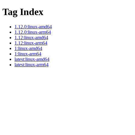
Tag Index
1.12.0:linux-amd64
1.12.0:linux-arm64
1.12:linux-amd64
1.12:linux-arm64
1:linux-amd64
1:linux-arm64
latest:linux-amd64
latest:linux-arm64