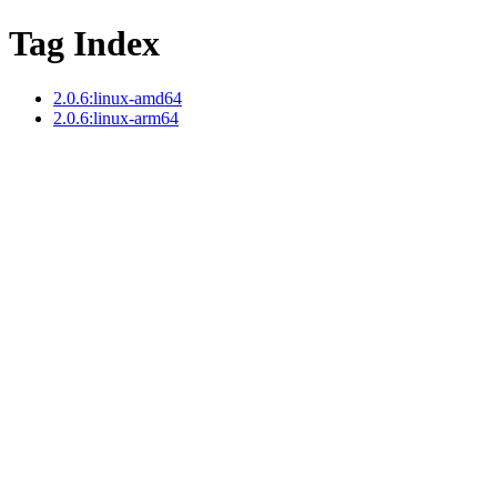
Tag Index
2.0.6:linux-amd64
2.0.6:linux-arm64