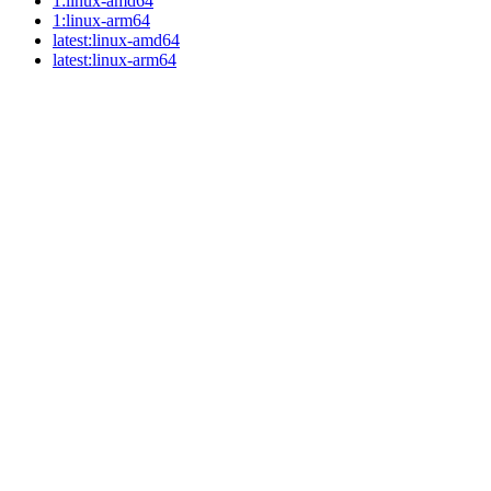
1:linux-amd64
1:linux-arm64
latest:linux-amd64
latest:linux-arm64