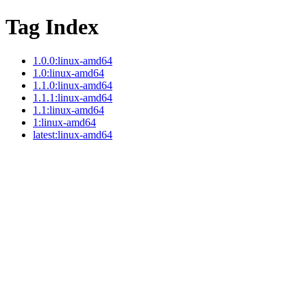
Tag Index
1.0.0:linux-amd64
1.0:linux-amd64
1.1.0:linux-amd64
1.1.1:linux-amd64
1.1:linux-amd64
1:linux-amd64
latest:linux-amd64